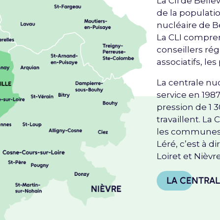
La Cli de Belle
de la populati
nucléaire de Be
La CLI compren
conseillers ré
associatifs, le
La centrale nuc
service en 198
pression de 1 
travaillent. La
les communes d
Léré, c’est à d
Loiret et Nièvre
LA CENTRA